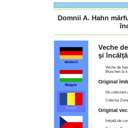
Domnii A. Hahn mărfu
în
Veche de
şi încălţ
deutsch
Veche de hain
Munchen la ki
Original îm
Magyar
De colectare p
Colectia Zon
Român
Original vec
Inițială de c