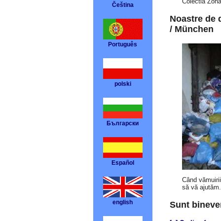
Colectia Zona
Čeština
Noastre de 
/ München
Português
polski
Български
Español
Când vămuirii
să vă ajutăm.
english
Sunt bineve